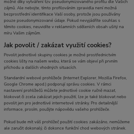
možné díky vytváření tzv. pseudonymizovaného profilu dle Vašich
zájmů. Ale nebojte, tímto profilováním zpravidla není možná
bezprostřední identifikace Vaší osoby, protože jsou používány
pouze pseudonymizované údaje. Pokud nevyjádříte souhlas s
těmito cookies, neuvidíte v reklamních sděleních obsah ušitý na
míru Vašim zájmům.
Jak povolit / zakázat využití cookies?
Povolit jednotlivé skupiny cookies je možné prostřednictvím
cookies lišty na našem webu, která se vám objeví při prvním
příchodu a dalších vhodných situacích.
Standardní webové prohlížeče (Internet Explorer, Mozilla Firefox,
Google Chrome apod.) podporují správu cookies. V rámci
nastavení prohlížečů můžete jednotlivé cookie ručně mazat,
blokovat či zcela zakázat jejich použití, lze je také blokovat nebo
povolit jen pro jednotlivé internetové stránky. Pro detailnější
informace, prosím, použijte nápovědu vašeho prohlížeče.
Pokud bude mít váš prohlížeč použití cookies zakázáno, nemůžeme
ale zaručit dokonalý, či dokonce funkční chod webových stránek.