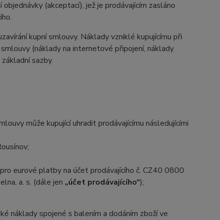
 objednávky (akceptací), jež je prodávajícím zasláno
ího.
zavírání kupní smlouvy. Náklady vzniklé kupujícímu při
 smlouvy (náklady na internetové připojení, náklady
d základní sazby.
ouvy může kupující uhradit prodávajícímu následujícími
Rousínov;
ro eurové platby na účet prodávajícího č. CZ40 0800
a, a. s. (dále jen
„účet prodávajícího“
);
aké náklady spojené s balením a dodáním zboží ve