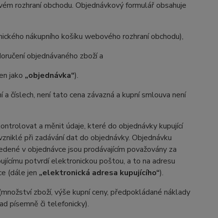
ovém rozhraní obchodu. Objednávkový formulář obsahuje
onického nákupního košíku webového rozhraní obchodu),
oručení objednávaného zboží a
jen jako
„objednávka“
).
ní a číslech, není tato cena závazná a kupní smlouva není
trolovat a měnit údaje, které do objednávky kupující
 vzniklé při zadávání dat do objednávky. Objednávku
vedené v objednávce jsou prodávajícím považovány za
ujícímu potvrdí elektronickou poštou, a to na adresu
ce (dále jen
„elektronická adresa kupujícího“
).
(množství zboží, výše kupní ceny, předpokládané náklady
d písemně či telefonicky).