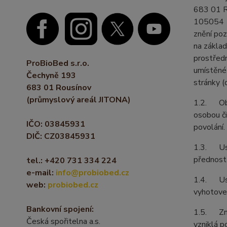
683 01 R
105054 (
znění poz
na základ
prostředn
ProBioBed s.r.o.
umístěné
Čechyně 193
stránky (
683 01 Rousínov
(průmyslový areál JITONA)
1.2. Obch
osobou či
IČO: 03845931
povolání.
DIČ: CZ03845931
1.3. Ust
přednost
tel.: +420 731 334 224
e-mail:
info@probiobed.cz
1.4. Ust
web:
probiobed.cz
vyhotoven
Bankovní spojení:
1.5. Zně
Česká spořitelna a.s.
vzniklá p