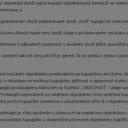
 objednání zboží vyplní kupující objednávkový formulář ve web
nformace o:
jednávaném zboží (objednávané zboží „vloží“ kupující do elektr
působu úhrady kupní ceny zboží, údaje o požadovaném způsobu d
formace o nákladech spojených s dodáním zboží (dále společně 
 uvedení takové ceny, při níž je zjevné, že se jedná o chybu v psa
 zasláním objednávky prodávajícímu je kupujícímu umožněno zkon
 to i s ohledem na možnost kupujícího zjišťovat a opravovat chyby
pující prodávajícímu kliknutím na tlačítko „OBJEDNAT“. Údaje u
Prodávající neprodleně po obdržení objednávky toto obdržení kup
cké pošty kupujícího uvedenou v uživatelském účtu či v objednáv
ávající je vždy oprávněn v závislosti na charakteru objednávky 
u) požádat kupujícího o dodatečné potvrzení objednávky (napříkla