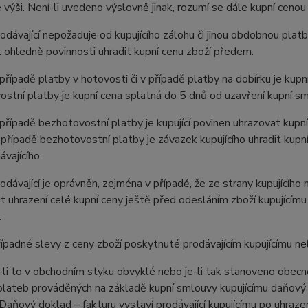
výši. Není-li uvedeno výslovně jinak, rozumí se dále kupní cenou
ávající nepožaduje od kupujícího zálohu či jinou obdobnou platb
ohledně povinnosti uhradit kupní cenu zboží předem.
ípadě platby v hotovosti či v případě platby na dobírku je kupní
stní platby je kupní cena splatná do 5 dnů od uzavření kupní sm
ípadě bezhotovostní platby je kupující povinen uhrazovat kupní
 případě bezhotovostní platby je závazek kupujícího uhradit kupn
ávajícího.
ávající je oprávněn, zejména v případě, že ze strany kupujícího
 uhrazení celé kupní ceny ještě před odesláním zboží kupujícím
.
padné slevy z ceny zboží poskytnuté prodávajícím kupujícímu n
i to v obchodním styku obvyklé nebo je-li tak stanoveno obecně 
lateb prováděných na základě kupní smlouvy kupujícímu daňový d
Daňový doklad – fakturu vystaví prodávající kupujícímu po uhrazen