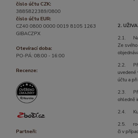
číslo účtu CZK:
3885822389/0800
číslo účtu EUR:
2. UŽIV
CZ40 0800 0000 0019 8105 1263
GIBACZPX
2.1. Na z
Ze svého 
Otevírací doba:
objednává
PO-PÁ: 08:00 - 16:00
2.2. Při 
Recenze:
uvedené v
účtu a př
2.3. Pří
ohledně i
2.4. Kupu
2.5. rodá
či v příp
Partneři: