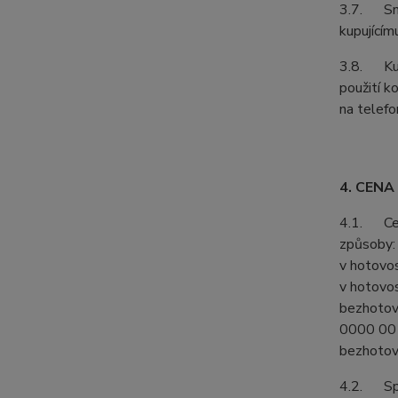
3.7. Smlu
kupujícím
3.8. Kupu
použití k
na telefo
4. CENA
4.1. Cenu
způsoby:
v hotovo
v hotovos
bezhotov
0000 001
bezhotov
4.2. Spol