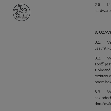
2.6. Kupu
hardwarov
3. UZAV
3.1. Vešk
uzavřít k
3.2. Webo
zboží, je
z přidané
rozhraní 
podmínek
3.3. Web
nákladech
doručován