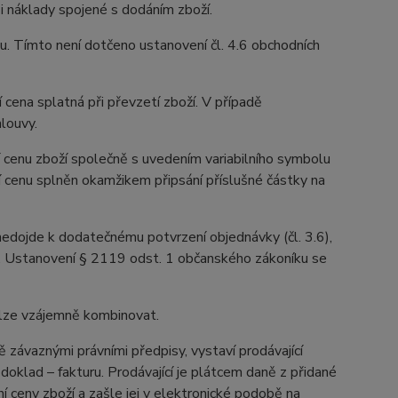
 i náklady spojené s dodáním zboží.
u. Tímto není dotčeno ustanovení čl. 4.6 obchodních
 cena splatná při převzetí zboží. V případě
louvy.
 cenu zboží společně s uvedením variabilního symbolu
í cenu splněn okamžikem připsání příslušné částky na
 nedojde k dodatečnému potvrzení objednávky (čl. 3.6),
u. Ustanovení § 2119 odst. 1 občanského zákoníku se
elze vzájemně kombinovat.
závaznými právními předpisy, vystaví prodávající
oklad – fakturu. Prodávající je plátcem daně z přidané
í ceny zboží a zašle jej v elektronické podobě na