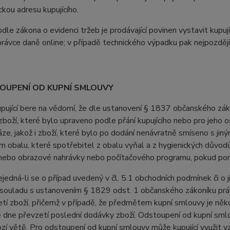
ckou adresu kupujícího.
e zákona o evidenci tržeb je prodávající povinen vystavit kupuj
právce daně online; v případě technického výpadku pak nejpozději
TOUPENÍ OD KUPNÍ SMLOUVY
jící bere na vědomí, že dle ustanovení § 1837 občanského záko
boží, které bylo upraveno podle přání kupujícího nebo pro jeho 
áze, jakož i zboží, které bylo po dodání nenávratně smíseno s ji
 obalu, které spotřebitel z obalu vyňal a z hygienických důvodů
ebo obrazové nahrávky nebo počítačového programu, pokud poruši
dná-li se o případ uvedený v čl. 5.1 obchodních podmínek či o j
v souladu s ustanovením § 1829 odst. 1 občanského zákoníku práv
tí zboží, přičemž v případě, že předmětem kupní smlouvy je někol
 dne převzetí poslední dodávky zboží. Odstoupení od kupní sml
zí větě. Pro odstoupení od kupní smlouvy může kupující využit vz