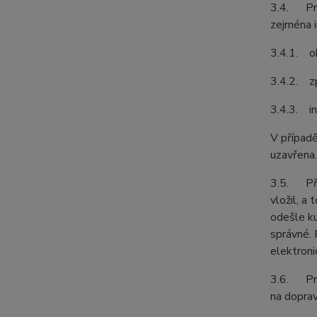
3.4. Pro
zejména i
3.4.1. ob
3.4.2. z
3.4.3. in
V případě
uzavřena.
3.5. Před
vložil, a
odešle ku
správné. 
elektroni
3.6. Prod
na doprav