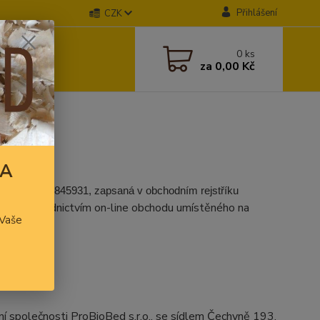
Přihlášení
CZK
0
ks
za
0,00 Kč
KA
ínov, IČO: 3845931, zapsaná v obchodním rejstříku
oží prostřednictvím on-line obchodu umístěného na
Vaše
ní společnosti ProBioBed s.r.o., se sídlem Čechyně 193,