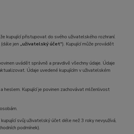
 kupující přistupovat do svého uživatelského rozhraní.
 (dále jen
„uživatelský účet“
). Kupující může provádět
 povinen uvádět správně a pravdivě všechny údaje. Údaje
n aktualizovat. Údaje uvedené kupujícím v uživatelském
heslem. Kupující je povinen zachovávat mlčenlivost
m osobám.
kupující svůj uživatelský účet déle než 3 roky nevyužívá,
bchodních podmínek).