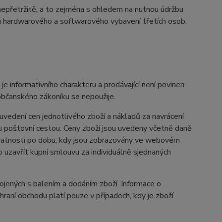
nepřetržitě, a to zejména s ohledem na nutnou údržbu
u hardwarového a softwarového vybavení třetích osob.
informativního charakteru a prodávající není povinen
občanského zákoníku se nepoužije.
vedení cen jednotlivého zboží a nákladů za navrácení
u poštovní cestou. Ceny zboží jsou uvedeny včetně daně
 platnosti po dobu, kdy jsou zobrazovány ve webovém
uzavřít kupní smlouvu za individuálně sjednaných
ených s balením a dodáním zboží. Informace o
aní obchodu platí pouze v případech, kdy je zboží