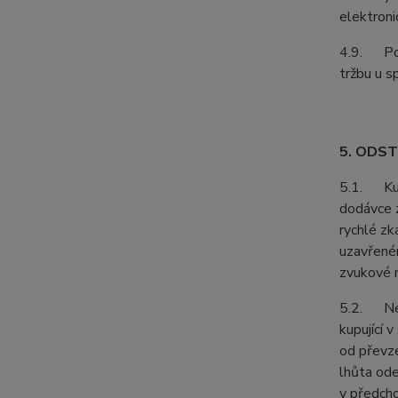
elektroni
4.9. Podl
tržbu u s
5. ODS
5.1. Kupu
dodávce z
rychlé zk
uzavřeném
zvukové n
5.2. Neje
kupující 
od převze
lhůta ode
v předcho