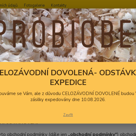
ních údajů
Fotogalerie
Kontakty
Hledat
OBCHODNÍ PODMÍNKY
HODNÍ PODMÍNKY
ELOZÁVODNÍ DOVOLENÁ- ODSTÁV
EXPEDICE
 společnosti
ProBioBed s.r.o., se sídlem Čechyně 193, 683 01 Rous
pro prodej zb
 Krajského soudu v Brně, spisová značka C 105054
ouváme se Vám, ale z důvodu CELOZÁVODNÍ DOVOLENÉ budou 
ové adrese eshop.probiobed.com.
zásilky expedovány dne 10.08.2026.
Zavřít
DNÍ USTANOVENÍ
o obchodní podmínky (dále jen
„obchodní podmínky“
) obchod