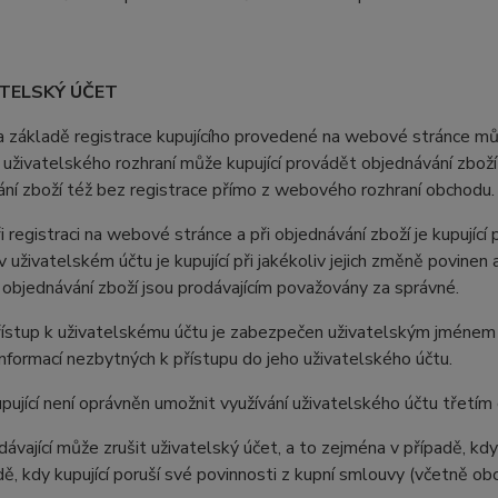
ATELSKÝ ÚČET
ákladě registrace kupujícího provedené na webové stránce může
uživatelského rozhraní může kupující provádět objednávání zboží
ní zboží též bez registrace přímo z webového rozhraní obchodu.
registraci na webové stránce a při objednávání zboží je kupující
 uživatelském účtu je kupující při jakékoliv jejich změně povine
i objednávání zboží jsou prodávajícím považovány za správné.
stup k uživatelskému účtu je zabezpečen uživatelským jménem a 
nformací nezbytných k přístupu do jeho uživatelského účtu.
jící není oprávněn umožnit využívání uživatelského účtu třetí
vající může zrušit uživatelský účet, a to zejména v případě, kdy 
adě, kdy kupující poruší své povinnosti z kupní smlouvy (včetně o