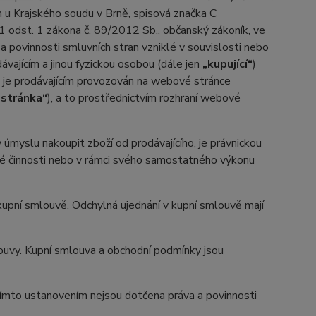
u Krajského soudu v Brně, spisová značka C
1 odst. 1 zákona č. 89/2012 Sb., občanský zákoník, ve
a povinnosti smluvních stran vzniklé v souvislosti nebo
ávajícím a jinou fyzickou osobou (dále jen
„kupující“
)
d je prodávajícím provozován na webové stránce
stránka“
), a to prostřednictvím rozhraní webové
myslu nakoupit zboží od prodávajícího, je právnickou
ské činnosti nebo v rámci svého samostatného výkonu
pní smlouvě. Odchylná ujednání v kupní smlouvě mají
uvy. Kupní smlouva a obchodní podmínky jsou
ímto ustanovením nejsou dotčena práva a povinnosti