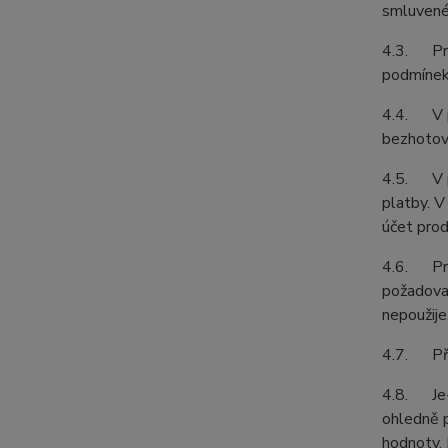
smluvené 
4.3. Prod
podmínek 
4.4. V př
bezhotovo
4.5. V př
platby. V
účet prod
4.6. Prod
požadovat
nepoužije
4.7. Pří
4.8. Je-l
ohledně p
hodnoty. 