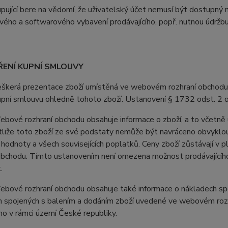
jící bere na vědomí, že uživatelský účet nemusí být dostupný 
ého a softwarového vybavení prodávajícího, popř. nutnou údržb
ŘENÍ KUPNÍ SMLOUVY
erá prezentace zboží umístěná ve webovém rozhraní obchodu je 
upní smlouvu ohledně tohoto zboží. Ustanovení § 1732 odst. 2 
vé rozhraní obchodu obsahuje informace o zboží, a to včetně u
stliže toto zboží ze své podstaty nemůže být navráceno obvyklo
 hodnoty a všech souvisejících poplatků. Ceny zboží zůstávají v
obchodu. Tímto ustanovením není omezena možnost prodávajícího 
.
ové rozhraní obchodu obsahuje také informace o nákladech spoj
 spojených s balením a dodáním zboží uvedené ve webovém rozhr
o v rámci území České republiky.