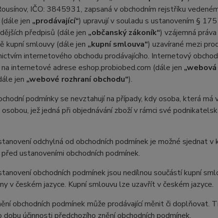
ousínov, IČO: 3845931, zapsaná v obchodním rejstříku vedeném 
dále jen
„prodávající“
) upravují v souladu s ustanovením § 175
dějších předpisů (dále jen
„občanský zákoník“
) vzájemná práva 
ě kupní smlouvy (dále jen
„kupní smlouva“
) uzavírané mezi prod
ictvím internetového obchodu prodávajícího. Internetový obcho
 na internetové adrese eshop.probiobed.com (dále jen
„webová 
dále jen
„webové rozhraní obchodu“
).
odní podmínky se nevztahují na případy, kdy osoba, která má v ú
 osobou, jež jedná při objednávání zboží v rámci své podnikatel
anovení odchylná od obchodních podmínek je možné sjednat v ku
 před ustanoveními obchodních podmínek.
anovení obchodních podmínek jsou nedílnou součástí kupní smlo
y v českém jazyce. Kupní smlouvu lze uzavřít v českém jazyce.
ní obchodních podmínek může prodávající měnit či doplňovat. T
o dobu účinnosti předchozího znění obchodních podmínek.