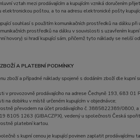
vní vztah mezi prodávajícím a kupujícím vzniká doručením přijetí
u elektronickou poštou, a to na adresu elektronické pošty kupujíc
jící souhlasí s použitím komunikačních prostředků na dálku při u
omunikačních prostředků na dálku v souvislosti s uzavřením kupní
nní hovory) si hradí kupující sám, přičemž tyto náklady se neliší o
 ZBOŽÍ A PLATEBNÍ PODMÍNKY
 zboží a případné náklady spojené s dodáním zboží dle kupní sml
sti v provozovně prodávajícího na adrese Čechyně 193, 683 01 
ti na dobírku v místě určeném kupujícím v objednávce;
ostně převodem na účet prodávajícího č. 3885822389/0800, a p
9 8105 1263 (GIBACZPX), vedený u společnosti Česká spořiteln
ostně platební kartou.
ečně s kupní cenou je kupující povinen zaplatit prodávajícímu t