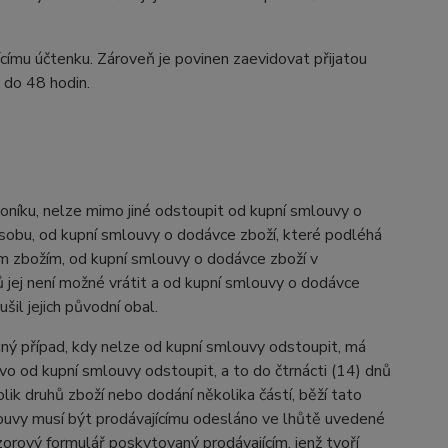
ícímu účtenku. Zároveň je povinen zaevidovat přijatou
 do 48 hodin.
níku, nelze mimo jiné odstoupit od kupní smlouvy o
osobu, od kupní smlouvy o dodávce zboží, které podléhá
ným zbožím, od kupní smlouvy o dodávce zboží v
 jej není možné vrátit a od kupní smlouvy o dodávce
l jejich původní obal.
iný případ, kdy nelze od kupní smlouvy odstoupit, má
o od kupní smlouvy odstoupit, a to do čtrnácti (14) dnů
ik druhů zboží nebo dodání několika částí, běží tato
ouvy musí být prodávajícímu odesláno ve lhůtě uvedené
orový formulář poskytovaný prodávajícím, jenž tvoří