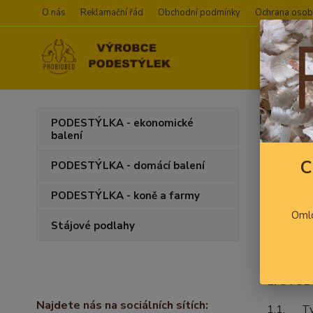
O nás
Reklamační řád
Obchodní podmínky
Ochrana osob
Úvod
PODESTÝLKA - ekonomické
balení
OBC
C
PODESTÝLKA - domácí balení
obchodní
PODESTÝLKA - koně a farmy
vedeném u
Oml
internet
Stájové podlahy
1. ÚVO
Najdete nás na sociálních sítích:
1.1. Tyt