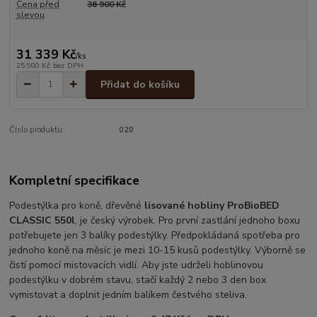
Cena před
36 900 Kč
slevou
31 339 Kč
/
ks
25 900 Kč
bez DPH
Přidat do košíku
Číslo produktu:
020
Kompletní specifikace
Podestýlka pro koně, dřevěné
lisované hobliny ProBioBED
CLASSIC 550l
, je český výrobek. Pro první zastlání jednoho boxu
potřebujete jen 3 balíky podestýlky. Předpokládaná spotřeba pro
jednoho koně na měsíc je mezi 10-15 kusů podestýlky. Výborně se
čistí pomocí mistovacích vidlí. Aby jste udrželi hoblinovou
podestýlku v dobrém stavu, stačí každý 2 nebo 3 den box
vymistovat a doplnit jedním balíkem čestvého steliva.