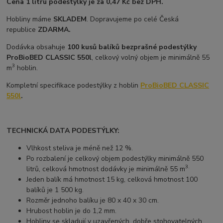
Cena 1 litru podestýlky je za 0,47 Kč bez DPH.
Hobliny máme
SKLADEM
. Dopravujeme po celé Česká
republice
ZDARMA.
Dodávka obsahuje
100 kusů balíků bezprašné podestýlky
ProBioBED CLASSIC 550l
, celkový volný objem je minimálně 55
3
m
hoblin.
Kompletní specifikace podestýlky z hoblin
ProBioBED CLASSIC
550l
.
TECHNICKÁ DATA PODESTÝLKY:
Vlhkost steliva je méně než 12 %.
Po rozbalení je celkový objem podestýlky minimálně 550
3.
litrů, celková hmotnost dodávky je minimálně 55 m
Jeden balík má hmotnost 15 kg, celková hmotnost 100
balíků je 1 500 kg.
Rozměr jednoho balíku je 80 x 40 x 30 cm.
Hrubost hoblin je do 1,2 mm.
Hobliny se skladují v uzavřených, dobře stohovatelných