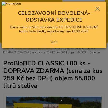
0
ks
CZK
za
0,00 Kč
CELOZÁVODNÍ DOVOLENÁ-
ODSTÁVKA EXPEDICE
Menu
Omlouváme se Vám, ale z důvodu CELOZÁVODNÍ DOVOLENÉ
budou Vaše zásilky expedovány dne 10.08.2026.
Hledat
Zavřít
Úvod
PODESTÝLKA - koně a farmy
ProBioBED CLASSIC 100 ks -
DOPRAVA ZDARMA (cena za kus 259 Kč bez DPH) objem 55.000 litrů steliva
ProBioBED CLASSIC 100 ks -
DOPRAVA ZDARMA (cena za kus
259 Kč bez DPH) objem 55.000
litrů steliva